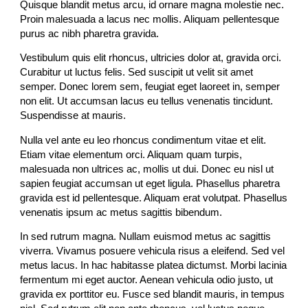
Quisque blandit metus arcu, id ornare magna molestie nec.
Proin malesuada a lacus nec mollis. Aliquam pellentesque
purus ac nibh pharetra gravida.
Vestibulum quis elit rhoncus, ultricies dolor at, gravida orci.
Curabitur ut luctus felis. Sed suscipit ut velit sit amet
semper. Donec lorem sem, feugiat eget laoreet in, semper
non elit. Ut accumsan lacus eu tellus venenatis tincidunt.
Suspendisse at mauris.
Nulla vel ante eu leo rhoncus condimentum vitae et elit.
Etiam vitae elementum orci. Aliquam quam turpis,
malesuada non ultrices ac, mollis ut dui. Donec eu nisl ut
sapien feugiat accumsan ut eget ligula. Phasellus pharetra
gravida est id pellentesque. Aliquam erat volutpat. Phasellus
venenatis ipsum ac metus sagittis bibendum.
In sed rutrum magna. Nullam euismod metus ac sagittis
viverra. Vivamus posuere vehicula risus a eleifend. Sed vel
metus lacus. In hac habitasse platea dictumst. Morbi lacinia
fermentum mi eget auctor. Aenean vehicula odio justo, ut
gravida ex porttitor eu. Fusce sed blandit mauris, in tempus