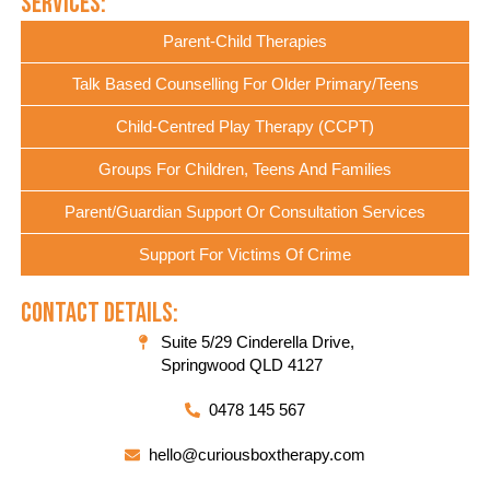
Services:
Parent-Child Therapies
Talk Based Counselling For Older Primary/Teens
Child-Centred Play Therapy (CCPT)
Groups For Children, Teens And Families
Parent/Guardian Support Or Consultation Services
Support For Victims Of Crime
Contact Details:
Suite 5/29 Cinderella Drive,
Springwood QLD 4127
0478 145 567
hello@curiousboxtherapy.com