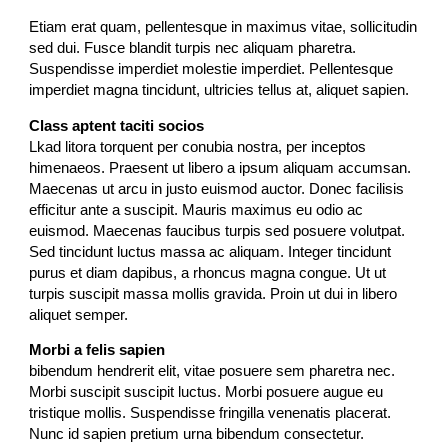
Etiam erat quam, pellentesque in maximus vitae, sollicitudin
sed dui. Fusce blandit turpis nec aliquam pharetra.
Suspendisse imperdiet molestie imperdiet. Pellentesque
imperdiet magna tincidunt, ultricies tellus at, aliquet sapien.
Class aptent taciti socios
Lkad litora torquent per conubia nostra, per inceptos
himenaeos. Praesent ut libero a ipsum aliquam accumsan.
Maecenas ut arcu in justo euismod auctor. Donec facilisis
efficitur ante a suscipit. Mauris maximus eu odio ac
euismod. Maecenas faucibus turpis sed posuere volutpat.
Sed tincidunt luctus massa ac aliquam. Integer tincidunt
purus et diam dapibus, a rhoncus magna congue. Ut ut
turpis suscipit massa mollis gravida. Proin ut dui in libero
aliquet semper.
Morbi a felis sapien
bibendum hendrerit elit, vitae posuere sem pharetra nec.
Morbi suscipit suscipit luctus. Morbi posuere augue eu
tristique mollis. Suspendisse fringilla venenatis placerat.
Nunc id sapien pretium urna bibendum consectetur.