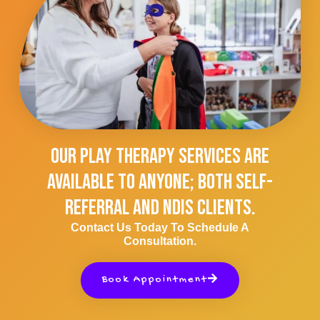
Our Play Therapy Services Are
Available To Anyone; Both Self-
Referral And NDIS Clients.
Contact Us Today To Schedule A
Consultation.
Book Appointment