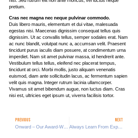
nisl. Sed rutrum elit non ante rhoncus, vel luctus neque
pretium.
Cras nec magna nec neque pulvinar commodo.
Duis libero mauris, elementum et dui vitae, malesuada
egestas nisi. Maecenas dignissim consequat tellus quis
dignissim. Ut ac convallis tellus, semper sodales erat. Nam
ac nunc blandit, volutpat nunc a, accumsan velit. Praesent
tincidunt purus iaculis diam posuere, at condimentum urna
imperdiet. Nam sit amet pulvinar massa, id hendrerit ante.
Vestibulum tellus tellus, eleifend nec placerat tempus,
tincidunt at orci. Morbi mollis, justo aliquam venenatis
euismod, diam ante sollicitudin lacus, ac fermentum sapien
velit quis magna. Integer rutrum lacinia ullamcorper.
Vivamus sit amet bibendum augue, non luctus diam. Cras
nisi est, ultricies eget ipsum ut, viverra facilisis tortor.
Previous
Next
Onward – Our Award-Winning Creative Campaign
Always Learn From Experience And Past Mistakes